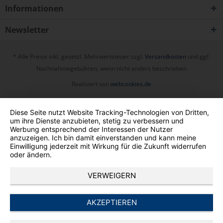
Informationen
Newsletter
* Alle Preise inkl. gesetzl. Mehrwertsteuer zzgl.
Versandkosten
und ggf.
Nachnahmegebühren, wenn nicht anders beschrieben
Realisiert von
webcookies.de
Diese Seite nutzt Website Tracking-Technologien von Dritten,
um ihre Dienste anzubieten, stetig zu verbessern und
Werbung entsprechend der Interessen der Nutzer
anzuzeigen. Ich bin damit einverstanden und kann meine
Einwilligung jederzeit mit Wirkung für die Zukunft widerrufen
oder ändern.
VERWEIGERN
AKZEPTIEREN