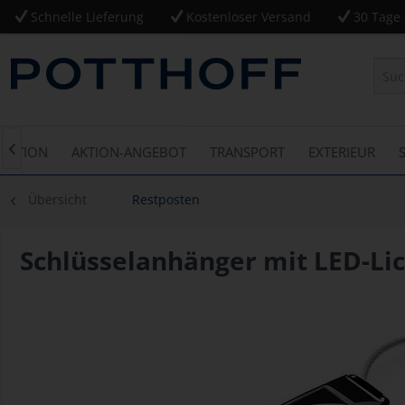
Schnelle Lieferung
Kostenloser Versand
30 Tage 
 AKTION
AKTION-ANGEBOT
TRANSPORT
EXTERIEUR

Übersicht
Restposten
Schlüsselanhänger mit LED-Li