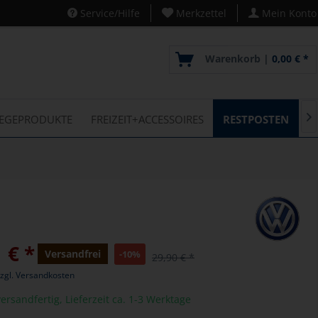
Service/Hilfe
Merkzettel
Mein Konto
Warenkorb |
0,00 € *
LEGEPRODUKTE
FREIZEIT+ACCESSOIRES
RESTPOSTEN
L

 € *
Versandfrei
-10%
29,90 € *
zgl. Versandkosten
ersandfertig, Lieferzeit ca. 1-3 Werktage