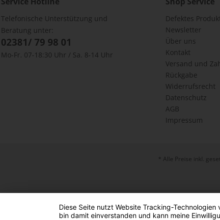
Service Hotline
Shop Service
Telefonische Unterstützung und
Defektes Produk
Newsletter
Beratung unter:
02381/ 79 98 01
Über uns
Kontakt
Mo-Fr. 07-18:30 Uhr / Sa. 8-14 Uhr
Versand und Za
Rückgabe
Widerrufsrecht
Datenschutz
AGB
Impressum
* Alle Preise inkl. ges
Diese Seite nutzt Website Tracking-Technologien 
bin damit einverstanden und kann meine Einwilligu