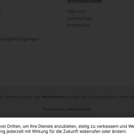
Informationen
t
Über uns
Datenschutz
Impressum
hlungsbedingungen
etzl. Mehrwertsteuer zzgl.
Versandkosten
und ggf. Nachnahmegebühren, wenn nic
Realisiert von
webcookies.de
von Dritten, um ihre Dienste anzubieten, stetig zu verbessern und 
ng jederzeit mit Wirkung für die Zukunft widerrufen oder ändern.