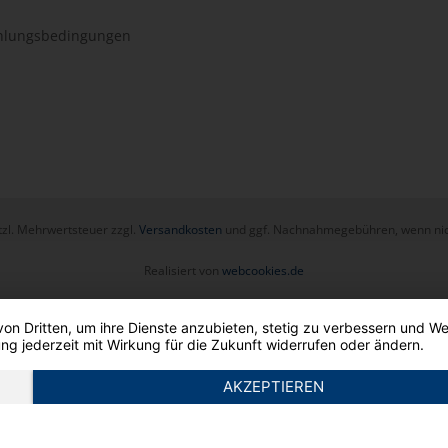
hlungsbedingungen
etzl. Mehrwertsteuer zzgl.
Versandkosten
und ggf. Nachnahmegebühren, wenn nic
Realisiert von
webcookies.de
von Dritten, um ihre Dienste anzubieten, stetig zu verbessern und 
ng jederzeit mit Wirkung für die Zukunft widerrufen oder ändern.
AKZEPTIEREN