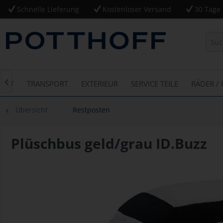
Schnelle Lieferung
Kostenloser Versand
30 Tage 
EBOT
TRANSPORT
EXTERIEUR
SERVICE TEILE
RÄDER / 

Übersicht
Restposten
Plüschbus geld/grau ID.Buzz