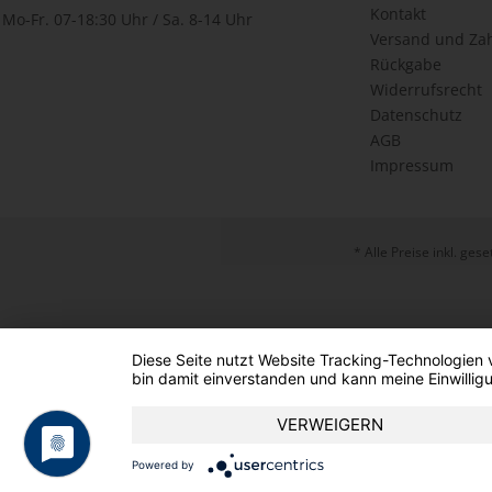
Kontakt
Mo-Fr. 07-18:30 Uhr / Sa. 8-14 Uhr
Versand und Za
Rückgabe
Widerrufsrecht
Datenschutz
AGB
Impressum
* Alle Preise inkl. ges
Diese Seite nutzt Website Tracking-Technologien 
bin damit einverstanden und kann meine Einwilligu
VERWEIGERN
Powered by