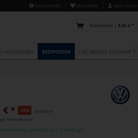
Service/Hilfe
Merkzettel
Mein Konto
Warenkorb |
0,00 € *
IT+ACCESSOIRES
RESTPOSTEN
LAST MINUTE GESCHENKE

 € *
-10%
29,90 € *
zgl. Versandkosten
ersandfertig, Lieferzeit ca. 1-3 Werktage