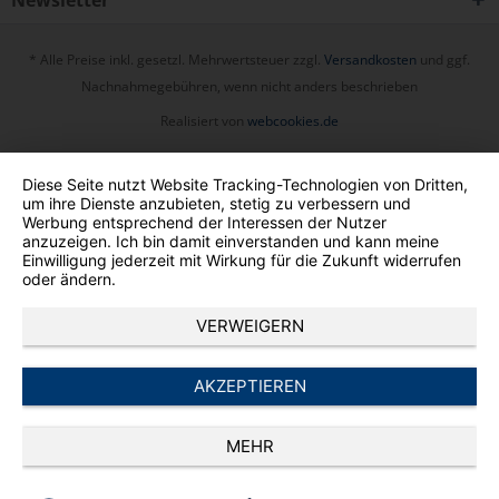
Newsletter
* Alle Preise inkl. gesetzl. Mehrwertsteuer zzgl.
Versandkosten
und ggf.
Nachnahmegebühren, wenn nicht anders beschrieben
Realisiert von
webcookies.de
Diese Seite nutzt Website Tracking-Technologien von Dritten,
um ihre Dienste anzubieten, stetig zu verbessern und
Werbung entsprechend der Interessen der Nutzer
anzuzeigen. Ich bin damit einverstanden und kann meine
Einwilligung jederzeit mit Wirkung für die Zukunft widerrufen
oder ändern.
VERWEIGERN
AKZEPTIEREN
MEHR