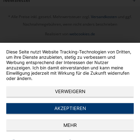
Newsletter
* Alle Preise inkl. gesetzl. Mehrwertsteuer zzgl.
Versandkosten
und ggf.
Nachnahmegebühren, wenn nicht anders beschrieben
Realisiert von
webcookies.de
Diese Seite nutzt Website Tracking-Technologien von Dritten,
um ihre Dienste anzubieten, stetig zu verbessern und
Werbung entsprechend der Interessen der Nutzer
anzuzeigen. Ich bin damit einverstanden und kann meine
Einwilligung jederzeit mit Wirkung für die Zukunft widerrufen
oder ändern.
VERWEIGERN
AKZEPTIEREN
MEHR